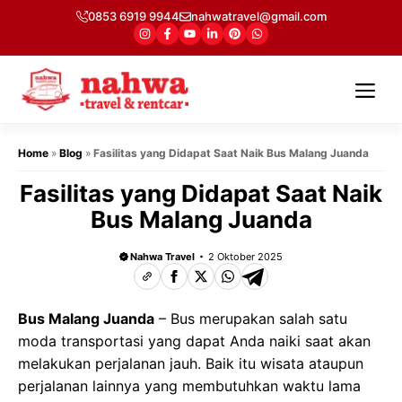
Langsung
0853 6919 9944
nahwatravel@gmail.com
ke
isi
Me
Home
»
Blog
»
Fasilitas yang Didapat Saat Naik Bus Malang Juanda
Fasilitas yang Didapat Saat Naik
Bus Malang Juanda
Nahwa Travel
2 Oktober 2025
Bus Malang Juanda
– Bus merupakan salah satu
moda transportasi yang dapat Anda naiki saat akan
melakukan perjalanan jauh. Baik itu wisata ataupun
perjalanan lainnya yang membutuhkan waktu lama