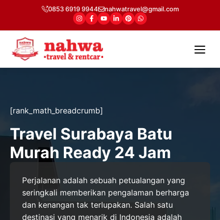
Langsung
0853 6919 9944
nahwatravel@gmail.com
ke
isi
Me
[rank_math_breadcrumb]
Travel Surabaya Batu
Murah Ready 24 Jam
Perjalanan adalah sebuah petualangan yang
seringkali memberikan pengalaman berharga
dan kenangan tak terlupakan. Salah satu
destinasi yang menarik di Indonesia adalah