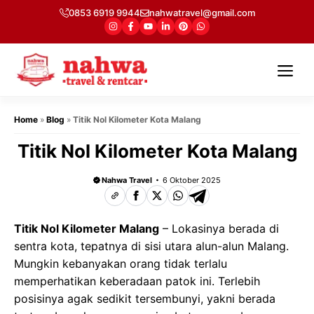
Langsung
0853 6919 9944
nahwatravel@gmail.com
ke
isi
Me
Home
»
Blog
»
Titik Nol Kilometer Kota Malang
Titik Nol Kilometer Kota Malang
Nahwa Travel
6 Oktober 2025
Titik Nol Kilometer Malang
– Lokasinya berada di
sentra kota, tepatnya di sisi utara alun-alun Malang.
Mungkin kebanyakan orang tidak terlalu
memperhatikan keberadaan patok ini. Terlebih
posisinya agak sedikit tersembunyi, yakni berada