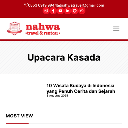
Langsung
0853 6919 9944
nahwatravel@gmail.com
ke
isi
Me
Upacara Kasada
10 Wisata Budaya di Indonesia
yang Penuh Cerita dan Sejarah
8 Agustus 2025
MOST VIEW