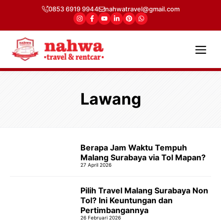
Langsung
0853 6919 9944
nahwatravel@gmail.com
ke
isi
Me
Lawang
Berapa Jam Waktu Tempuh
Malang Surabaya via Tol Mapan?
27 April 2026
Pilih Travel Malang Surabaya Non
Tol? Ini Keuntungan dan
Pertimbangannya
26 Februari 2026