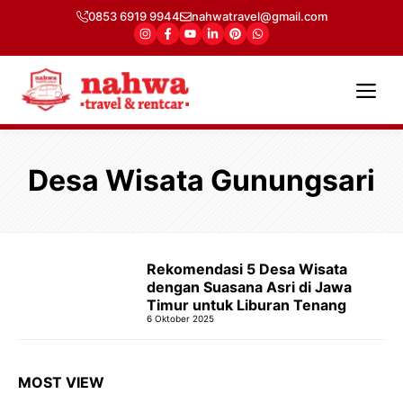
Langsung
0853 6919 9944
nahwatravel@gmail.com
ke
isi
Me
Desa Wisata Gunungsari
Rekomendasi 5 Desa Wisata
dengan Suasana Asri di Jawa
Timur untuk Liburan Tenang
6 Oktober 2025
MOST VIEW