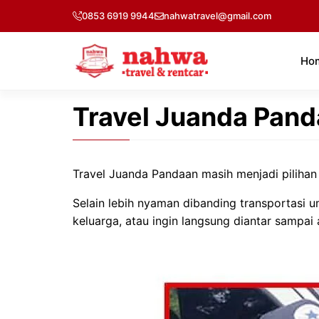
Langsung
0853 6919 9944
nahwatravel@gmail.com
ke
isi
Ho
Travel Juanda Pan
Travel Juanda Pandaan masih menjadi pilihan
Selain lebih nyaman dibanding transportasi
keluarga, atau ingin langsung diantar sampai 