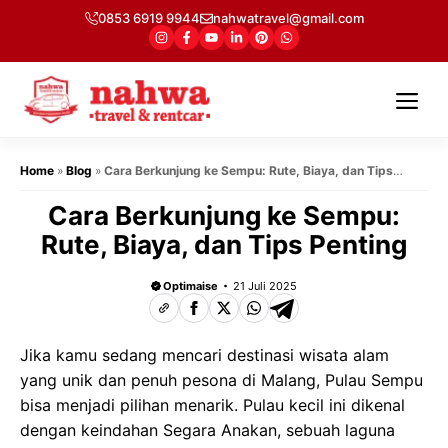
Langsung
0853 6919 9944
nahwatravel@gmail.com
ke
isi
Me
Home
»
Blog
»
Cara Berkunjung ke Sempu: Rute, Biaya, dan Tips
Penting
Cara Berkunjung ke Sempu:
Rute, Biaya, dan Tips Penting
Optimaise
21 Juli 2025
Jika kamu sedang mencari destinasi wisata alam
yang unik dan penuh pesona di Malang, Pulau Sempu
bisa menjadi pilihan menarik. Pulau kecil ini dikenal
dengan keindahan Segara Anakan, sebuah laguna