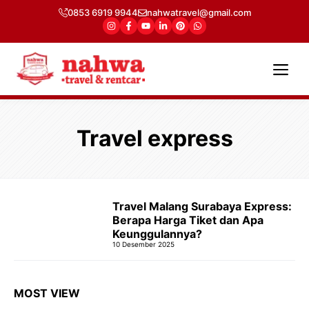
Langsung
0853 6919 9944
nahwatravel@gmail.com
ke
isi
Me
Travel express
Travel Malang Surabaya Express:
Berapa Harga Tiket dan Apa
Keunggulannya?
10 Desember 2025
MOST VIEW